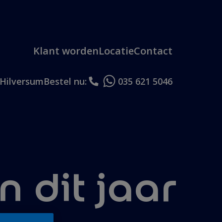
Klant worden
Locatie
Contact
Hilversum
Bestel nu:
035 621 5046
n dit jaar