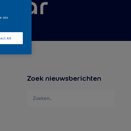
klaar
e site
ect All
Zoek nieuwsberichten