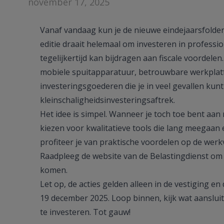
november 17, 2025
Vanaf vandaag kun je de nieuwe eindejaarsfolder
editie draait helemaal om investeren in professi
tegelijkertijd kan bijdragen aan fiscale voordelen.
mobiele spuitapparatuur, betrouwbare werkplatf
investeringsgoederen die je in veel gevallen ku
kleinschaligheidsinvesteringsaftrek
.
Het idee is simpel. Wanneer je toch toe bent aan
kiezen voor kwalitatieve tools die lang meegaan 
profiteer je van praktische voordelen op de werkv
Raadpleeg de
website van de Belastingdienst
om t
komen.
Let op, de acties gelden alleen in de vestiging e
19 december 2025. Loop binnen, kijk wat aanslui
te investeren. Tot gauw!