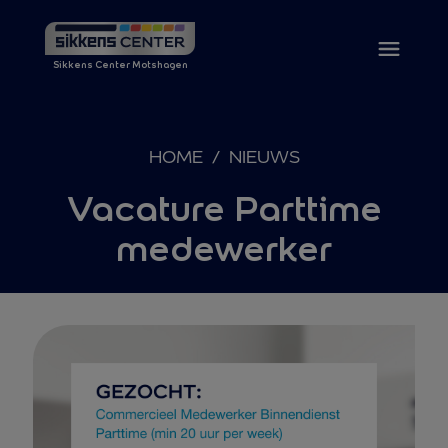
Sikkens Center Motshagen
HOME
/
NIEUWS
Vacature Parttime
medewerker
Ga naar de inhoud