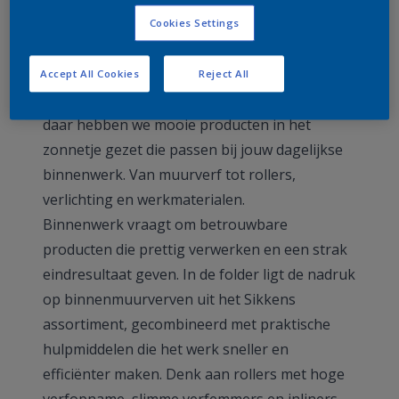
Vanaf 9 maart ligt er weer een nieuwe folder
Cookies Settings
voor je klaar. De komende weken ronden we
nog net een aantal binnenklussen af voordat
Accept All Cookies
Reject All
we écht weer volop naar buiten kunnen. En
daar hebben we mooie producten in het
zonnetje gezet die passen bij jouw dagelijkse
binnenwerk. Van muurverf tot rollers,
verlichting en werkmaterialen.
Binnenwerk vraagt om betrouwbare
producten die prettig verwerken en een strak
eindresultaat geven. In de folder ligt de nadruk
op binnenmuurverven uit het Sikkens
assortiment, gecombineerd met praktische
hulpmiddelen die het werk sneller en
efficiënter maken. Denk aan rollers met hoge