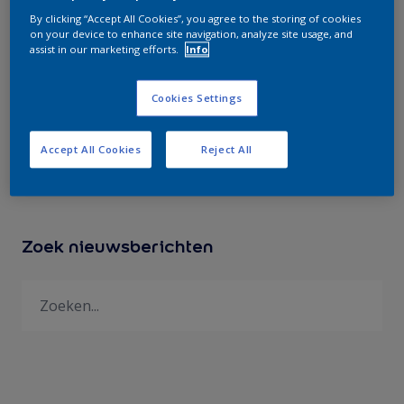
Nu gratis bij een bestelling van € 500,00 van
By clicking “Accept All Cookies”, you agree to the storing of cookies
een van de onderstaande artikelen.
on your device to enhance site navigation, analyze site usage, and
assist in our marketing efforts.
Info
Polyfilla houtreparatie - MH Tape - Sia
schuurpapier.
Cookies Settings
Zolang de voorraad strekt. Met behoudt van
uw standaard condities. Luchtblazer ter
Accept All Cookies
Reject All
waarde van € 39,95.
Zoek nieuwsberichten