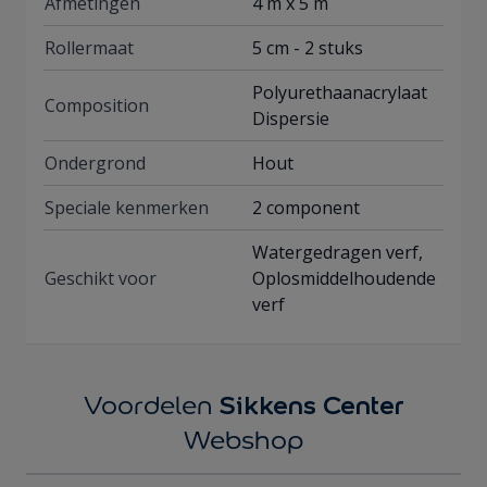
Afmetingen
4 m x 5 m
Rollermaat
5 cm - 2 stuks
Polyurethaanacrylaat
Composition
Dispersie
Ondergrond
Hout
Speciale kenmerken
2 component
Watergedragen verf,
Geschikt voor
Oplosmiddelhoudende
verf
Sikkens Center
Voordelen
Webshop