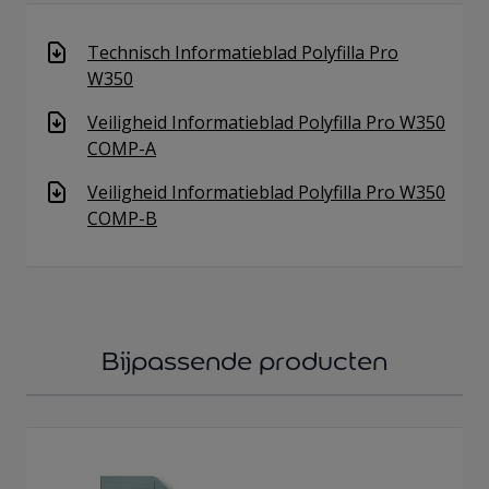
Technisch Informatieblad Polyfilla Pro
W350
Veiligheid Informatieblad Polyfilla Pro W350
COMP-A
Veiligheid Informatieblad Polyfilla Pro W350
COMP-B
Bijpassende producten
Navigating through the elements of the carousel is possib
Press to skip carousel
Press to go to carousel navigation