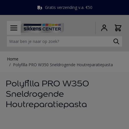
Gratis verzending v.a. €50
Ga naar de inhoud
Waar ben je naar op zoek?
Home
/
Polyfilla PRO W350 Sneldrogende Houtreparatiepasta
Polyfilla PRO W350
Sneldrogende
Houtreparatiepasta