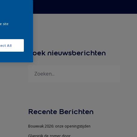
e site
ect All
Zoek nieuwsberichten
Recente Berichten
Bouwvak 2026: onze openingstijden
Glansrijk de zomer door