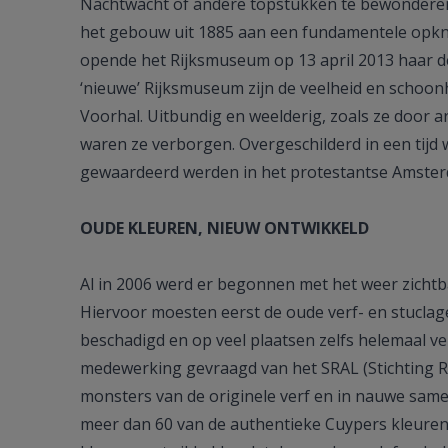
Nachtwacht of andere topstukken te bewonderen
het gebouw uit 1885 aan een fundamentele opkn
opende het Rijksmuseum op 13 april 2013 haar d
‘nieuwe’ Rijksmuseum zijn de veelheid en schoonh
Voorhal. Uitbundig en weelderig, zoals ze door a
waren ze verborgen. Overgeschilderd in een tijd 
gewaardeerd werden in het protestantse Amste
OUDE KLEUREN, NIEUW ONTWIKKELD
Al in 2006 werd er begonnen met het weer zichtb
Hiervoor moesten eerst de oude verf- en stuclag
beschadigd en op veel plaatsen zelfs helemaal 
medewerking gevraagd van het SRAL (Stichting Re
monsters van de originele verf en in nauwe sa
meer dan 60 van de authentieke Cuypers kleure