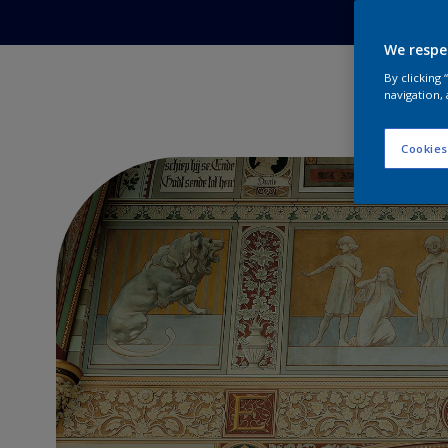
We respe
Ga naar de inhoud
By clicking
navigation, 
Cookies