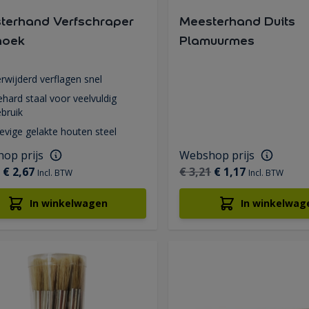
terhand Verfschraper
Meesterhand Duits
hoek
Plamuurmes
rwijderd verflagen snel
hard staal voor veelvuldig
bruik
evige gelakte houten steel
op prijs
Webshop prijs
€ 2,67
€ 3,21
€ 1,17
Incl. BTW
Incl. BTW
In winkelwagen
In winkelwag