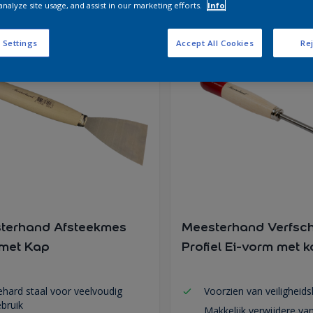
analyze site usage, and assist in our marketing efforts.
Info
 Settings
Accept All Cookies
Rej
terhand Afsteekmes
Meesterhand Verfsc
met Kap
Profiel Ei-vorm met 
hard staal voor veelvoudig
Voorzien van veiligheid
bruik
Makkelijk verwijdere va