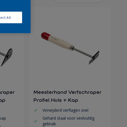
ect All
hraper
Meesterhand Verfschraper
kap
Profiel Huis + Kap
Verwijderd verflagen snel
skap
Gehard staal voor veelvuldig
gebruik
n