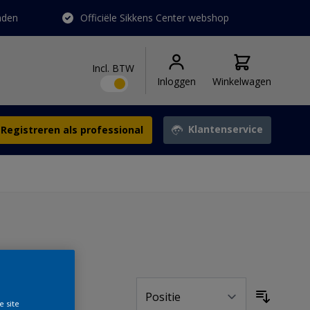
nden
Officiële Sikkens Center webshop
Incl. BTW
Inloggen
Winkelwagen
Klantenservice
Registreren als professional
Sorteer op
e site