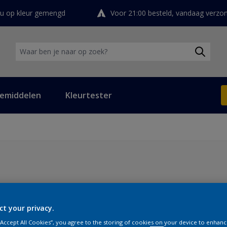
ou op kleur gemengd
Voor 21:00 besteld, vandaag verzo
Waar ben je naar op zoek?
iemiddelen
Kleurtester
ct your privacy.
en
1
-
12
van
37
 “Accept All Cookies”, you agree to the storing of cookies on your device to enhanc