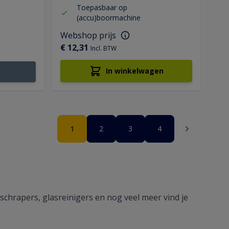
Toepasbaar op
(accu)boormachine
Webshop prijs
€ 12,31
Incl. BTW
In winkelwagen
Pagina
U lees momenteel pagina
Pagina
Pagina
Pagina
Pagina
1
2
3
4
fschrapers, glasreinigers en nog veel meer vind je