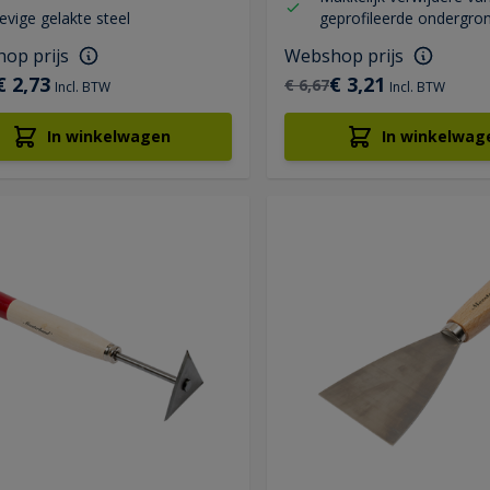
evige gelakte steel
geprofileerde ondergro
op prijs
Webshop prijs
€ 2,73
€ 3,21
€ 6,67
Incl. BTW
Incl. BTW
In winkelwagen
In winkelwag