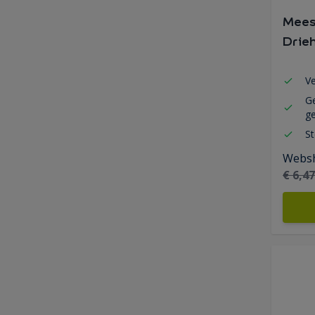
Mees
Drie
Ve
Ge
ge
St
Websh
€ 6,47