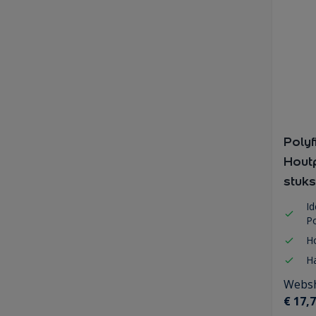
Poly
Hout
stuks
Id
Po
H
H
Websh
€ 17,