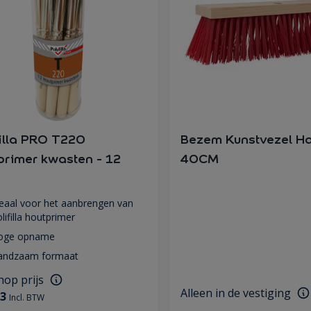
filla PRO T220
Bezem Kunstvezel H
primer kwasten - 12
40CM
eaal voor het aanbrengen van
lifilla houtprimer
oge opname
andzaam formaat
op prijs
Alleen in de vestiging
73
Incl. BTW