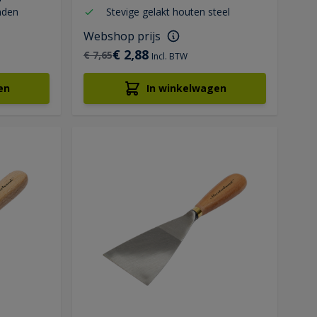
nden
Stevige gelakt houten steel
Webshop prijs
€ 2,88
€ 7,65
Incl. BTW
en
In winkelwagen