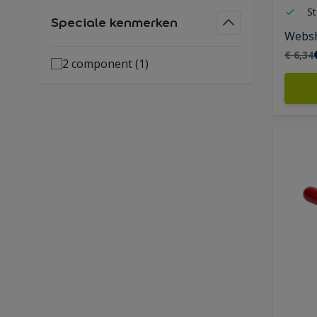
St
Speciale kenmerken
Websh
€ 6,34
2 component
(1)