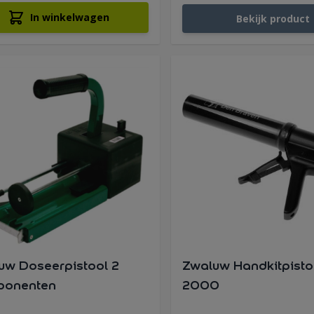
In winkelwagen
Bekijk product
uw Doseerpistool 2
Zwaluw Handkitpist
onenten
2000