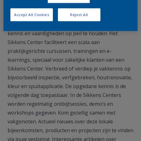
Ga mee met je tijd
Accept All Cookies
Reject All
Om vakwerk te blijven leveren, is het van belang
kennis en vaardigheden op peil te houden. Het
Sikkens Center faciliteert een scala aan
praktijkgerichte cursussen, trainingen en e-
learnings, speciaal voor zakelijke klanten van een
Sikkens Center. Verbreed of verdiep je vakkennis op
bijvoorbeeld inspectie, verfgebreken, houtrenovatie,
kleur en spuitapplicatie. De opgedane kennis is de
volgende dag toepasbaar. In de Sikkens Centers
worden regelmatig ontbijtsessies, demo’s en
workshops gegeven. Kom gezellig samen met
vakgenoten. Actueel nieuws over deze lokale
bijeenkomsten, producten en projecten zijn te vinden
via jouw vestiging. Interessante artikelen over